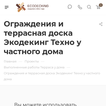
0
Ограждения и
террасная доска
Экодекинг Техно у
частного дома
—
—
Главная
Проекты
—
Выполненные работы Терраса у дома
Ограждения и террасная доска Экодекинг Техно у частного
дома
Вы можете использовать